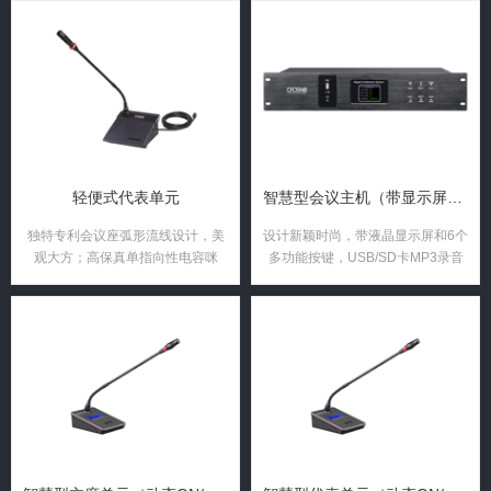
噪音小、拾音效果佳。
噪音小、拾音效果佳。
轻便式代表单元
智慧型会议主机（带显示屏播放MP3录音播放+8芯RJ45网口 ...
独特专利会议座弧形流线设计，美
设计新颖时尚，带液晶显示屏和6个
观大方；高保真单指向性电容咪
多功能按键，USB/SD卡MP3录音
芯，声音还原、清晰度高、噪音
和回放功能以及图形显示屏，蓝牙
小；
播放、高保真WAV和MP3输出。不
录音时可以作为MP3背景音乐输入