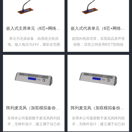
嵌入式主席单元（8芯+网络口+动态ON/OFF液晶显示屏+T ...
嵌入式代表单元（8芯+网络口+动态ON/OFF液晶显示屏+T ...
单元为无源设备，由系统主机供
超指向电容话筒，实现高品质声音
电。输入电压为24V，属安全范围
拾取；话筒之间采用8芯T型线链
接，线材采用全线铝箔＋水线屏
蔽，大大降低强电磁波对线材的干
扰，话筒还带RJ45插座，能用网线
连接单元
阵列麦克风（加双模拟备份+120）
阵列麦克风（加双模拟备份+120）
采用本公司最新数字麦克风阵列技
采用本公司最新数字麦克风阵列技
术，无咪杆设计，建立属于自己的
术，无咪杆设计，建立属于自己的
拾音通道和范围， 无论谁在演讲，
拾音通道和范围， 无论谁在演讲，