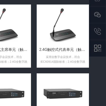
收发器进行语音数据交
定义的公用免证照频段，全数字跳频
延时少于5.5mS；
（DSSS）调制通讯技术，通过无线
音频数据调制算法，实现音频无压缩
高速传输，确保音频延时少于
5.5mS。
2.4G触控式主席单元（触控按键 1.8寸TFT显示屏 视频 ...
2.4G触控式代表单元（触控按键 1.8寸TFT显示屏 视频 ...
字会议技术，符合
采用全数字会议技术，符合
国际标准；2.4G全数字跳
IEC60914国际标准；2.4G全数字跳
）调制通讯技术，ISM频
频（DSSS）调制通讯技术，ISM频
收发器进行语音数据交
段，通过无线收发器进行语音数据交
延时少于5.5mS；
互，确保音频延时少于5.5mS；