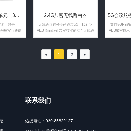
2.4G触摸屏代表单元（3.5寸触控显示屏 带讨论功能 视频 ...
2.4G加密无线路由器
技术，符合
无线会议信号基站通过采用 128 位
支持5GHz
。采用WiFi通信
AES Rijndael 加密技术的安全无线通
AES加密技术
国际通信联盟组织
信来连接会议主机及单元。无线会议
段，全数字跳频
基站辐射直径高达40米。
技术，通过无线
实现音频无压缩
«
1
2
»
频延时少于
。
联系我们
绍
热线电话：020-85829127