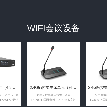
WIFI会议设备
2.4G会议控制软件（4.3寸触控显示屏 RS232及RJ4 ...
2.4G触控式主席单元（触控按键 1.8寸TFT显示屏 视频 ...
段，采用128位
采用全数字会议技术，符合
采用全数
A/WPA2无线
IEC60914国际标准；2.4G全数字跳
IEC60914
。
频（DSSS）调制通讯技术，ISM频
频（DSSS