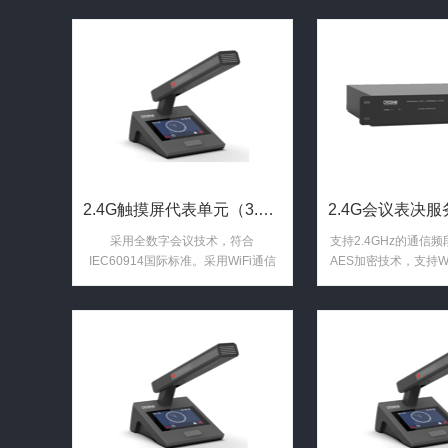
2.4G触摸屏代表单元（3.5寸触控显示屏 带讨论功能 视频 ...
采用全数字会议技术，符合
支持2.4GHz的通信频
IEC60914国际标准。采用WiFi通信
AES加密技术，支持WP
技术，2.4G频率。国际通信联盟组织
安全技术
定义的公用免证照频段，全数字跳频
（DSSS）调制通讯技术，通过无线
音频数据调制算法，实现音频无压缩
高速传输，确保音频延时少于
5.5mS。