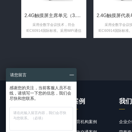
2.4G触摸屏主席单元（3.5寸触控显示屏 带讨论功能 视频 ...
采用全数字会议技术，符合
采用全数字会议
IEC60914国际标准。采用WiFi通信
IEC60914国际标准
技术，2.4G频率。国际通信联盟组织
技术，2.4G频率。
定义的公用免证照频段，全数字跳频
定义的公用免证照频
（DSSS）调制通讯技术，通过无线
（DSSS）调制通讯
音频数据调制算法，实现音频无压缩
音频数据调制算法，
高速传输，确保音频延时少于
高速传输，确保音
5.5mS。
5.5mS
请您留言
感谢您的关注，当前客服人员不在
线，请填写一下您的信息，我们会
尽快和您联系。
产品
案例
我们
公共广播系统
教育机构案例
企业介