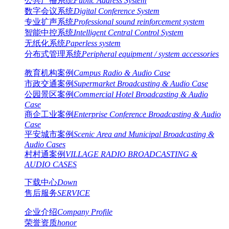
公共广播系统
Public Address System
数字会议系统
Digital Conference System
专业扩声系统
Professional sound reinforcement system
智能中控系统
Intelligent Central Control System
无纸化系统
Paperless system
分布式管理系统
Peripheral equipment / system accessories
教育机构案例
Campus Radio & Audio Case
市政交通案例
Supermarket Broadcasting & Audio Case
公园景区案例
Commercial Hotel Broadcasting & Audio
Case
商企工业案例
Enterprise Conference Broadcasting & Audio
Case
平安城市案例
Scenic Area and Municipal Broadcasting &
Audio Cases
村村通案例
VILLAGE RADIO BROADCASTING &
AUDIO CASES
下载中心
Down
售后服务
SERVICE
企业介绍
Company Profile
荣誉资质
honor